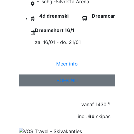
- Ischgl-Silvretta Arena
4d dreamski
Dreamcar
Dreamshort 16/1
za. 16/01 - do. 21/01
Meer info
BOEK NU
€
vanaf
1430
incl.
6d
skipas