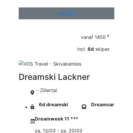
VOLZET
€
vanaf
1450
incl.
6d
skipas
Dreamski Lackner
- Zillertal
6d dreamski
Dreamcar
Dreamweek 11 ***
za. 13/03 - za. 20/03